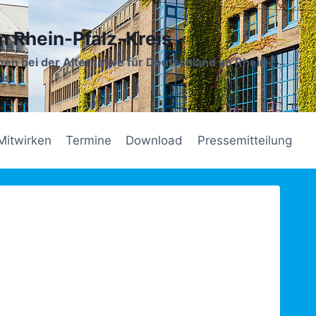
m Rhein-Pfalz-Kreis
en bei der Alternative für Deutschland im Rhein-
is
Mitwirken
Termine
Download
Pressemitteilung